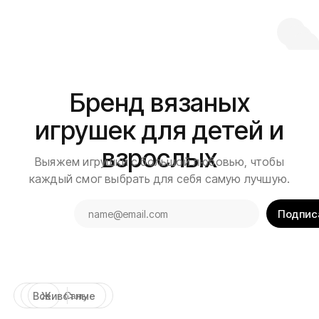
Бренд вязаных
игрушек для детей и
взрослых
Выяжем игрушки с большой любовью, чтобы
каждый смог выбрать для себя самую лучшую.
Подпис
Все
Животные
Carry